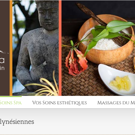
Soins Spa
Vos Soins esthétiques
Massages du 
lynésiennes