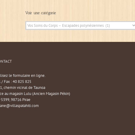
Voir une catégorie
ONTACT
ilisez le formulaire en ligne.
l / Fax : 40 825 825
1, chemin vicinal de Taunoa
ce au magasin Lulu (Ancien Magasin Pékin)
 5399, 98716 Pirae
iane@villaspatahiti.com