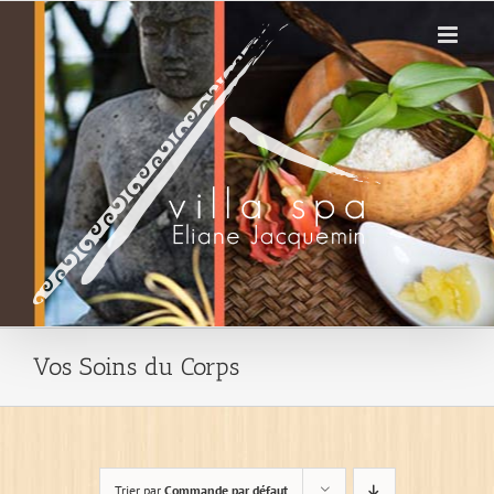
Passer
au
contenu
Vos Soins du Corps
Trier par
Commande par défaut