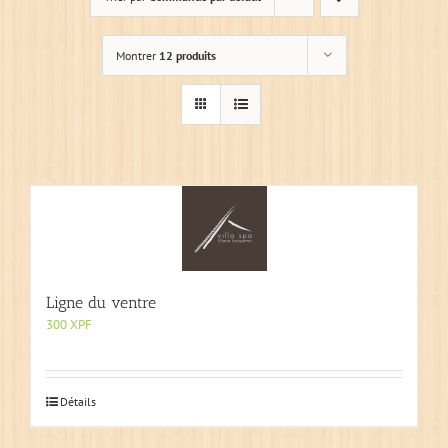
Montrer
12 produits
Ligne du ventre
300
XPF
Détails