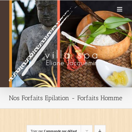
Passer
au
contenu
Nos Forfaits Epilation - Forfaits Homme
Trier par
Commande par défaut