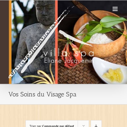
Passer
au
contenu
Vos Soins du Visage Spa
Trier par
Commande par défaut