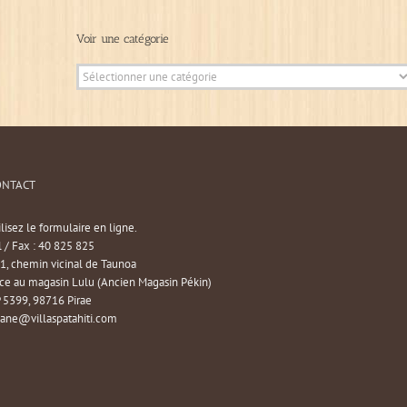
Voir une catégorie
ONTACT
ilisez le formulaire en ligne.
l / Fax : 40 825 825
1, chemin vicinal de Taunoa
ce au magasin Lulu (Ancien Magasin Pékin)
 5399, 98716 Pirae
iane@villaspatahiti.com