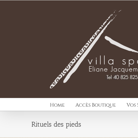
Passer
au
contenu
Home
Accès Boutique
Vos 
Rituels des pieds