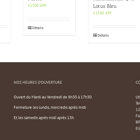
11500
XPF
Lotus Bleu
11500
XPF
Détails
Détails
NOS HEURES D’OUVERTURE
C
Ouvert du Mardi au Vendredi de 8h30 à 17h30.
Ut
Te
Fermeture les lundis, mercredis après midi
12
Fa
Et les samedis après midi après 13h.
BP
El