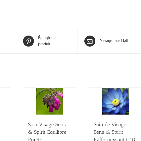
Épingler ce
Partager par Mail
produit
Soin Visage Sens
Soin de Visage
n
& Spirit Equilibre
Sens & Spirit
x
Pureté
Raffermissant Q10