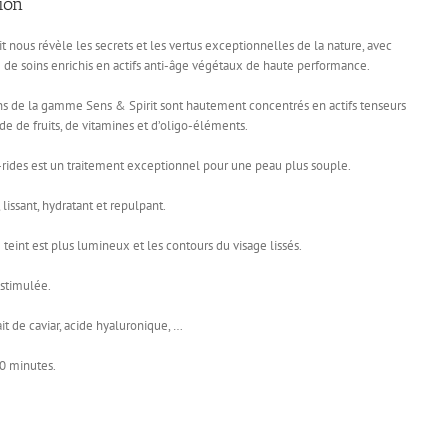
ion
t nous révèle les secrets et les vertus exceptionnelles de la nature, avec
e soins enrichis en actifs anti-âge végétaux de haute performance.
ins de la gamme Sens & Spirit sont hautement concentrés en actifs tenseurs
ide de fruits, de vitamines et d’oligo-éléments.
i-rides est un traitement exceptionnel pour une peau plus souple.
lissant, hydratant et repulpant.
e teint est plus lumineux et les contours du visage lissés.
 stimulée.
rait de caviar, acide hyaluronique, …
0 minutes.