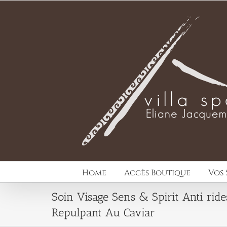
Passer
au
contenu
Home
Accès Boutique
Vos 
Soin Visage Sens & Spirit Anti ride
Repulpant Au Caviar