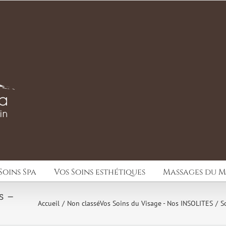
Soins Spa
Vos Soins esthétiques
Massages du 
s –
Accueil
Non classé
Vos Soins du Visage - Nos INSOLITES
S