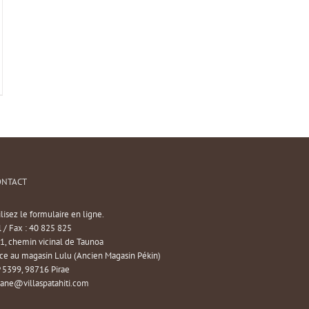
ONTACT
ilisez le formulaire en ligne.
l / Fax : 40 825 825
1, chemin vicinal de Taunoa
ce au magasin Lulu (Ancien Magasin Pékin)
 5399, 98716 Pirae
iane@villaspatahiti.com