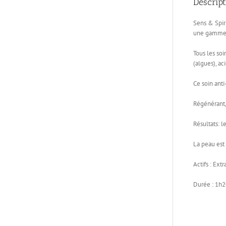
Descript
Sens & Spiri
une gamme d
Tous les so
(algues), ac
Ce soin ant
Régénérant, 
Résultats: l
La peau est
Actifs : Ext
Durée : 1h2