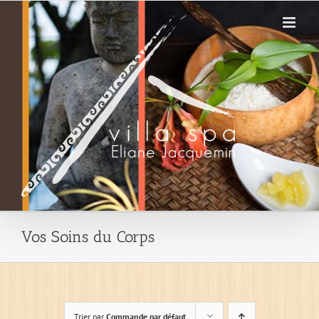
Passer
au
contenu
Vos Soins du Corps
Trier par
Commande par défaut