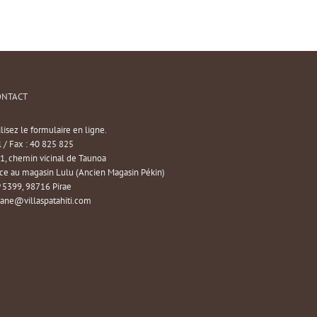
ONTACT
ilisez le formulaire en ligne.
l / Fax : 40 825 825
1, chemin vicinal de Taunoa
ce au magasin Lulu (Ancien Magasin Pékin)
 5399, 98716 Pirae
iane@villaspatahiti.com