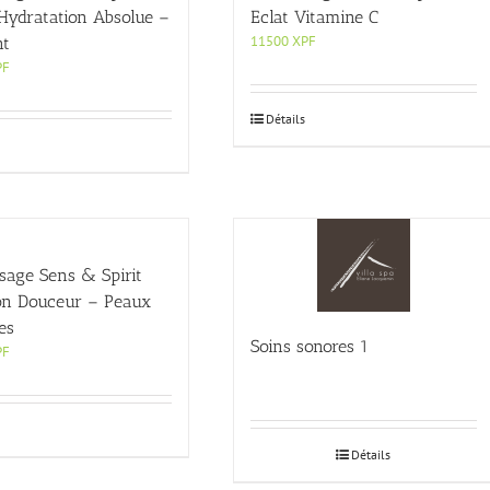
’Hydratation Absolue –
Eclat Vitamine C
11500
XPF
nt
PF
Détails
sage Sens & Spirit
ion Douceur – Peaux
es
Soins sonores 1
PF
Détails