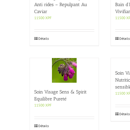
Anti rides – Repulpant Au
Bain d
Caviar
Vivifia
11500
XPF
11500
X
Détails
Détails
Soin Vi
Nutrit
sensibl
Soin Visage Sens & Spirit
11500
X
Equilibre Pureté
11500
XPF
Détails
Détails