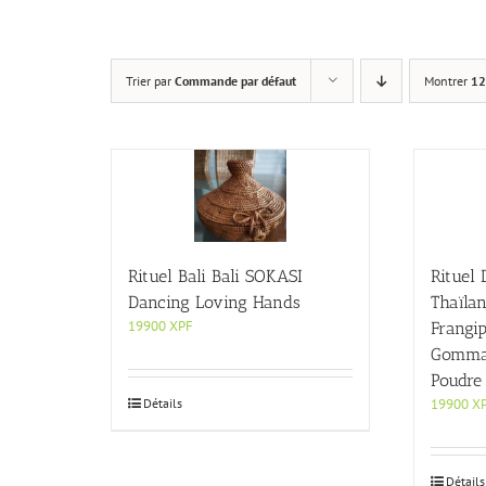
Trier par
Commande par défaut
Montrer
12
Rituel Bali Bali SOKASI
Rituel 
Dancing Loving Hands
Thaïlan
19900
XPF
Frangip
Gommag
Poudre
Détails
19900
X
Détails