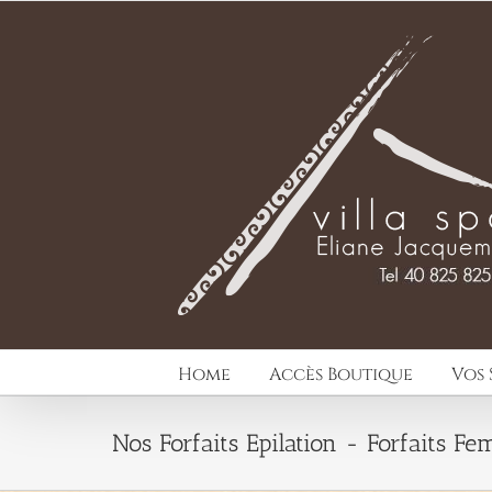
Passer
au
contenu
Home
Accès Boutique
Vos 
Nos Forfaits Epilation - Forfaits F