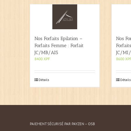
Nos Forfaits Epilation –
Nos For
Forfaits Femme : Forfait
Forfait
JC/MB/AIS
JC/MI/
8400
XPF
8600
XP
Détails
Détails
PAIEMENT SÉCURISÉ PAR PAYZEN – OSB