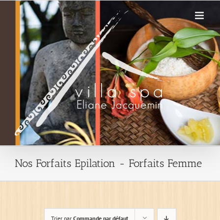
Passer
au
contenu
Nos Forfaits Epilation - Forfaits Femme
Trier par
Commande par défaut